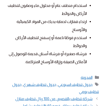
استخدام منظف عام أو محلول ماء وصابون لتنظيف
الأركان والحوائط
ارتداء قفازات لحماية يديك من المواد الكيميائية
والأوساخ
استخدم فوطًا ناعمة أو إسفنج لتنظيف الأركان
والحوائط
فرشاة صغيرة أو فرشاة أسنان قديمة للوصول إلى
الأماكن الضيقة وإزالة الأوساخ المتراكمة.
التصنيفات
المدونة
الوسوم
جدول تنظيف اسبوعي
,
جدول تنظيف شهري
,
جدول
تنظيف يومي
شركة تنظيف بالقصيم : من 100 ريال تنظيف منازل
شركة تنظيف بجازان خصم 40% تنظيف شامل